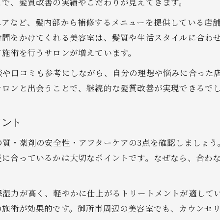
とで、髪質改善の実績やこだわりが見えてきます。
通いやすい美容室のポイント徹底解説
ペアなど、髪内部から補修するメニューを提供している店
駅近や徒歩圏の美容室が選ばれる理由
時間をかけてくれる美容室は、髪質や生活スタイルに合わ
生活圏に合う美容室のアクセス条件とは
ド施術を行うサロンが増えています。
美容室の営業時間と通いやすさの関係
談や口コミも参考にしながら、自分の理想や悩みに合った
予約のしやすさが美容室選びに与える影響
サロンと出会うことで、継続的な髪質改善が実現できるで
口コミやレビューで見る通いやすい美容室
満足度重視で失敗しない美容室探し術
イント
満足度を高める美容室のチェックポイント
の質・薬剤の安全性・アフターケアの3点を確認しましょう
事前に確認したい美容室のサービス内容
髪に合っているかは大切なポイントです。なぜなら、合わ
美容室のレビューや評判を活かす方法
料金が明確な美容室で安心感を得る秘訣
保湿力が高く、軽やかに仕上がるトリートメントが適して
実績豊富な美容室が選ばれる理由
の施術が効果的です。御所市周辺の美容室でも、カウンセ
生活圏に合う美容室が見つかるコツ