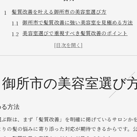
髪質改善を叶える御所市の美容室選び方
御所市で髪質改善に強い美容室を見極める方法
美容室選びで重視すべき髪質改善のポイント
髪のお悩み別に合う美容室の特徴を解説
通いやすさと髪質改善を両立した美容室とは
口コミ活用で美容室選びの失敗を防ぐコツ
理想のヘアを目指す美容室活用術
る御所市の美容室選び
理想のヘアスタイル実現へ美容室活用の極意
美容室で伝えるべき髪質や仕上がりの希望
める方法
通いやすい美容室選びで続けやすさを確保
美容室の施術メニューを賢く選ぶ方法
選ぶ際は、まず「髪質改善」を明確に掲げているサロンか
りの髪の悩みに寄り添った対応が期待できるからです。公
ライフスタイルに合う美容室利用のポイント