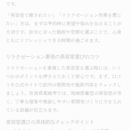
法
です。
美容室の特別な癒し施術で心身リフレッシ
「美容室で癒されたい」「リラクゼーション効果を感じ
ュ
たい」方は、まずは予約時に希望や悩みを伝えることが
マッサージ付き美容室で深い癒しを体感
大切です。自分に合った施術や空間を選ぶことで、心身
美容室ならではの癒しの時間を楽しむコツ
ともにリフレッシュできる時間が過ごせます。
美容室のリラクゼーション施術の選び方
リラクゼーション重視の美容室選びのコツ
心地よい癒し空間を美容室で体感する
リラクゼーションを重視した美容室を選ぶ際には、いく
美容室の癒し空間で心も体もリセット
つかのポイントを押さえておくと安心です。まず、口コ
美容室でリラクゼーション空間を満喫する
ミや公式サイトで店内の雰囲気や施術内容をチェックし
マッサージ効果を感じる美容室の空間作り
ましょう。奈良県葛城市では、地域密着型の美容室が多
美容室で心地よい癒しを体験する理由
く、丁寧な接客や相談しやすい雰囲気づくりに力を入れ
美容室の癒しの空間演出ポイントとは
ている店舗が目立ちます。
美容室のリラクゼーションがもたらす安らぎ
美容室選びの具体的なチェックポイント
美容室のリラクゼーションで得られる安ら