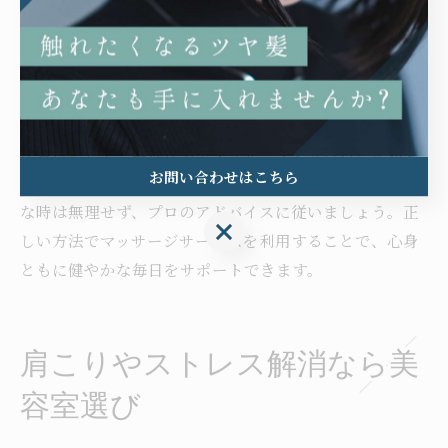
美容室で教えてもらったセルフマッサージやストレッチ
を自宅で実践すると、日常的な疲れの蓄積を防げます。
また、定期的にサロンを利用することで、慢性的な肩こ
りや頭痛の予防にもつながります。
注意点として、無理な力でマッサージを受けると逆効果
お問い合わせはこちら
になる場合があります。体調が優れない時や皮膚が敏感
な時は無理せず、プロのアドバイスに従いましょう。正
お問い合わせはこちら
しい方法でマッサージサービスを利用することで、心身
ともに健やかな毎日をサポートできます。
肩こりやストレス解消なら美
容室選び