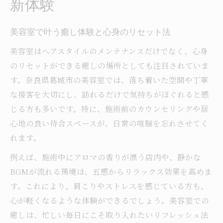
新体験
消
マッサージもできる美容室の活用ポイント
美容室で叶う癒し体験と心身のリセット法
美容室で感じる癒し空間の選び方ガイド
美容室はヘアスタイルのメンテナンスだけでなく、心身
美容室リラクゼーションで心が整う理由
のリセットができる癒しの場所としても注目されていま
美容室のマッサージサービス徹底活用法
す。奈良県葛城市の美容室では、落ち着いた空間や丁寧
肩こりやストレス解消なら美容室選び
な接客を大切にし、訪れるだけで気持ちがほぐれると感
美容室で肩こり解消リラクゼーション体験
じる方も多いです。特に、施術前のカウンセリングや居
肩こり対策に最適な美容室活用術とは
心地の良い待合スペースが、日常の喧騒を忘れさせてく
美容室のリラクゼーションで心身の疲れケ
れます。
ア
例えば、施術中にアロマの香りが漂う店内や、静かな
マッサージが得意な美容室の探し方ガイド
BGMが流れる環境は、五感からリラックス効果を高めま
ストレスリリースを重視した美容室の選択
す。これにより、肩こりやストレスを感じている方も、
美容室で叶う極上リラクゼーション術
心が軽くなるような体験ができるでしょう。美容室での
美容室で極上リラクゼーションを味わう方
癒しは、忙しい毎日にこそ取り入れたいリフレッシュ法