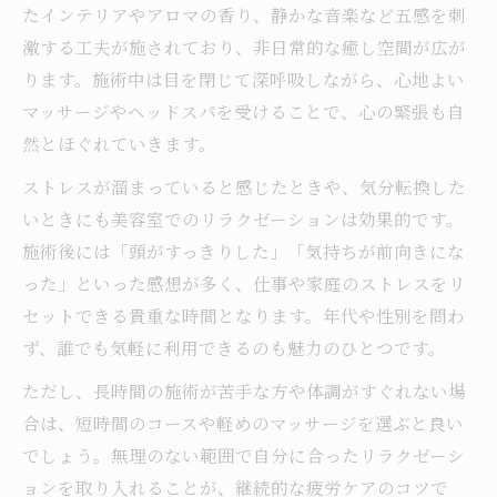
たインテリアやアロマの香り、静かな音楽など五感を刺
激する工夫が施されており、非日常的な癒し空間が広が
ります。施術中は目を閉じて深呼吸しながら、心地よい
マッサージやヘッドスパを受けることで、心の緊張も自
然とほぐれていきます。
ストレスが溜まっていると感じたときや、気分転換した
いときにも美容室でのリラクゼーションは効果的です。
施術後には「頭がすっきりした」「気持ちが前向きにな
った」といった感想が多く、仕事や家庭のストレスをリ
セットできる貴重な時間となります。年代や性別を問わ
ず、誰でも気軽に利用できるのも魅力のひとつです。
ただし、長時間の施術が苦手な方や体調がすぐれない場
合は、短時間のコースや軽めのマッサージを選ぶと良い
でしょう。無理のない範囲で自分に合ったリラクゼーシ
ョンを取り入れることが、継続的な疲労ケアのコツで