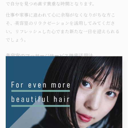
で自分を見つめ直す貴重な時間となります。
仕事や家事に追われて心に余裕がなくなりがちな方こ
そ、美容室のリラクゼーションを活用してみてくださ
い。リフレッシュした心でまた新たな一日を迎えられる
でしょう。
美容室のマッサージサービス徹底活用法
美容室のマッサージサービスを最大限に活用するために
は、事前のカウンセリングが重要です。奈良県葛城市の
美容室では、頭皮の状態や肩・首のコリ具合を丁寧にヒ
アリングし、個々に合わせた施術を提案しています。自
分の悩みや希望を具体的に伝えることで、より効果的な
マッサージが受けられます。
施術後は、血行促進やリフレッシュ効果を感じやすくな
りますが、持続させるためにはホームケアも大切です。