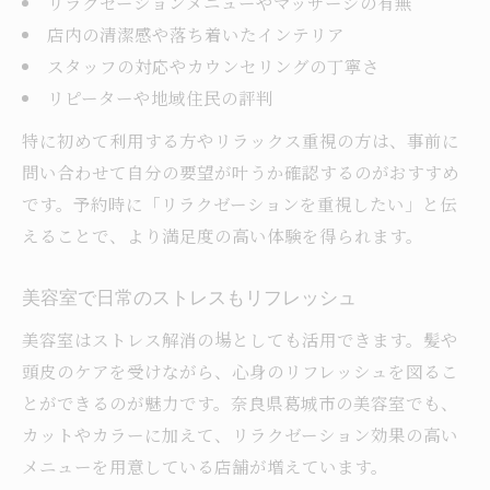
リラクゼーションメニューやマッサージの有無
ぎ
店内の清潔感や落ち着いたインテリア
美容室で癒されるリラクゼーション体験談
スタッフの対応やカウンセリングの丁寧さ
マッサージサービスが安らぎを生む理由
リピーターや地域住民の評判
美容室の癒しメニューが心に効くポイント
特に初めて利用する方やリラックス重視の方は、事前に
美容室リラクゼーションでリフレッシュ効
問い合わせて自分の要望が叶うか確認するのがおすすめ
果
です。予約時に「リラクゼーションを重視したい」と伝
えることで、より満足度の高い体験を得られます。
美容室で日常のストレスもリフレッシュ
美容室はストレス解消の場としても活用できます。髪や
頭皮のケアを受けながら、心身のリフレッシュを図るこ
とができるのが魅力です。奈良県葛城市の美容室でも、
カットやカラーに加えて、リラクゼーション効果の高い
メニューを用意している店舗が増えています。