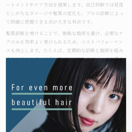
ートメントやケア方法を提案します。自己判断では見落
としがちなダメージや髪質の変化も、プロの診断によっ
て的確に把握できる点が大きな利点です。
髪質診断を受けることで、無駄な施術を避け、必要なケ
アのみを効率よく受けられるため、コストパフォーマン
スも向上します。たとえば、定期的な診断と施術を組み
合わせることで、カラーやパーマによるダメージも最小
限に抑えられます。髪や頭皮の悩みがある方は、一度プ
ロの診断を受けてみることをおすすめします。
奈良県生駒市で美髪を目指す
ポイントは