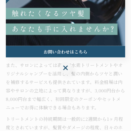
美容室選びで生駒市の注目ポイント
美容室でトリートメントを受ける際、生駒市で注目すべ
きポイントは「髪質やダメージレベルに合わせたメニュ
ーの充実度」と「施術後の持続期間・料金の明瞭さ」で
す。特に、カットやカラー、パーマなど他の施術と組み
合わせて利用できるメニューが多いサロンは、忙しい方
お問い合わせはこちら
にも支持されています。
また、サロンによっては高濃度水素トリートメントやオ
お問い合わせはこちら
リジナルシャンプーを活用し、髪の内側からツヤと潤い
を補修するサービスも提供されています。料金相場は内
容やサロンの立地によって異なりますが、3,000円台から
8,000円台まで幅広く、初回限定のクーポンやセットメ
ニューでお得に体験できる場合もあります。
トリートメントの持続期間は一般的に2週間から1ヶ月程
度とされていますが、髪質やダメージの程度、日々のホ