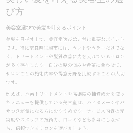
美容室トリートメントで髪質改善する理由
び方
ダメージヘアに合う美容室の施術法とは
美容室で受けるトリートメントの効果
美容室選びで美髪を叶えるポイント
髪質改善に最適な美容室トリートメント
美髪を目指す上で、美容室選びは非常に重要なポイント
美容室のプロが教える髪質診断の重要性
です。特に奈良県生駒市には、カットやカラーだけでな
奈良県生駒市で美髪を目指すポイントは
く、トリートメントや髪質改善に力を入れているサロン
美容室選びで生駒市の注目ポイント
が多く存在します。自分の髪の悩みや希望に合わせて、
生駒市で支持される美容室の特徴
サロンごとの施術内容や得意分野を比較することが大切
アクセスしやすい美容室で美髪体験
です。
美容室で相談したい生駒市の髪悩み
例えば、水素トリートメントや高濃度の補修成分を使っ
生駒市の美容室ならではのサービス
たメニューを提供している美容室は、ハイダメージやパ
効果が持続する美容室トリートメントの魅力
サつきが気になる方におすすめです。サービス内容の充
美容室トリートメントの持続力が高い理由
実度やスタッフの技術力、口コミなども参考にしなが
ら、信頼できるサロンを選びましょう。
美容室で長持ちする髪質改善を目指す方法