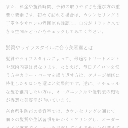
持続期間を伸ばす美容室の工夫とは
また、料金や施術時間、予約の取りやすさも選び方の重
美容室で体験できる最新トリートメント
要な要素です。初めて訪れる場合は、カウンセリングの
丁寧さやサロンの雰囲気も確認し、自分がリラックスで
美容室施術のアフターケアで差が出る効果
きる空間かどうかもチェックしてみてください。
髪のダメージを抑える新提案をチェック
美容室の新提案で髪ダメージを予防
髪質やライフスタイルに合う美容室とは
カラー施術後も安心な美容室トリートメン
髪質やライフスタイルによって、最適なトリートメント
ト
や施術内容は異なります。たとえば、毎日アイロンを使
美容室が提案するダメージレスな施術法
う方やカラー・パーマを繰り返す方は、ダメージ補修に
髪を守る美容室独自のケア方法とは
特化したサロンを選ぶと効果的です。逆に、ナチュラル
美容室でできるダメージ回避のポイント
な髪を維持したい方は、オーガニック系や低刺激の施術
料金と効果に注目した賢い美容室選び法
が得意な美容室が向いています。
美容室トリートメントの料金相場を解説
奈良県生駒市の美容室では、カウンセリングを通じて
費用対効果で選ぶ美容室のトリートメント
個々の髪質や生活習慣を細かくヒアリングし、オーダー
美容室ごとの料金システムを比較しよう
メイド感覚でメニューを提案してくれるサロンが増えて