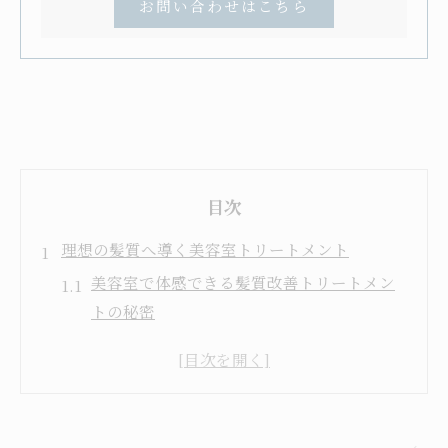
お問い合わせはこちら
目次
理想の髪質へ導く美容室トリートメント
美容室で体感できる髪質改善トリートメン
トの秘密
トリートメント選びで失敗しない美容室の
ポイント
美容室トリートメントで叶うツヤ髪への近
道とは