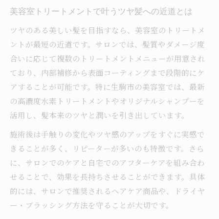
理想の髪に近づく美容室厳選トリートメン
美容室トリートメントで叶うツヤ髪への近道とは
ト
ツヤのある美しい髪を目指すなら、美容室のトリートメ
髪に自信を持つ女性のための美容室活用術
ントが最短の近道です。サロンでは、髪質やダメージ度
美容室を活用して叶えるヘアスタイルの変
合いに応じて複数のトリートメントメニューが用意され
化
ており、内部補修から表面コーティングまで段階的にケ
アすることが可能です。特に生駒市の美容室では、最新
美容室で得られる自信と髪質の美しさの関
の高濃度水素トリートメントやオリジナルシャンプーを
係
活用し、髪本来のツヤと潤いを引き出しています。
美容室トリートメントが日常に与える効果
施術後は手触りの変化やツヤ感のアップをすぐに実感で
自分らしい髪を保つ美容室通いのポイント
きることが多く、リピーターが多いのも特徴です。さら
美容室活用で得られる前向きな髪質改善体
に、サロンでのケアと自宅でのアフターケアを組み合わ
験
せることで、効果を長持ちさせることができます。具体
的には、サロンで推奨されるヘアケア商品や、ドライヤ
ー・ブラッシング方法を守ることが大切です。