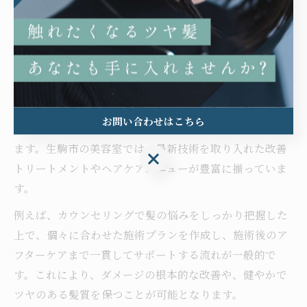
決の成功には、サロンと自宅での二段構えのケアが不可
欠です。
美容室体験で知る髪ダメージケアの新常識
美容室での体験を通じて、髪ダメージケアの新常識が広
がっています。従来の表面的なヘアケアだけでなく、髪
お問い合わせはこちら
内部の水分・栄養バランスを整える施術が重視されてい
ます。生駒市の美容室では、最新技術を取り入れた改善
お問い合わせはこちら
トリートメントやヘアケアメニューが豊富に揃っていま
す。
例えば、カウンセリングで髪の悩みをしっかり把握した
上で、個々に合わせた施術プランを作成し、施術後のア
フターケアまで一貫してサポートする流れが一般的で
す。これにより、ダメージの根本的な改善や、健やかで
ツヤのある髪質を保つことが可能となります。