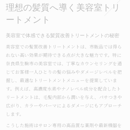
理想の髪質へ導く美容室トリ
髪の悩みに寄り添う美容室トリートメント
体験談
ートメント
美容室の最新トリートメント技術がもたら
す変化
美容室で体感できる髪質改善トリートメントの秘密
髪の悩み改善に最適な美容室体験とは
美容室での髪質改善トリートメントは、市販品では得ら
美容室選びが髪の悩み改善に与える影響を
れない高い効果が期待できる点が大きな魅力です。特に
解説
奈良県生駒市の美容室では、丁寧なカウンセリングを通
サロンカウンセリングで引き出す理想の髪
じてお客様一人ひとりの髪の悩みやダメージレベルを把
型
握し、最適なトリートメントメニューを提案していま
美容室で安心できる髪質改善プランの特徴
す。例えば、高濃度水素やナノレベル成分を配合したト
リートメントは、毛髪内部から潤いを与え、パサつきや
プロの美容室施術で実感する悩み解決のコ
広がり、カラーやパーマによるダメージにもアプローチ
ツ
します。
美容室体験で知る髪ダメージケアの新常識
自宅ケアと美容室施術の違いを徹底解明
こうした施術はサロン専用の高品質な薬剤や最新機器を