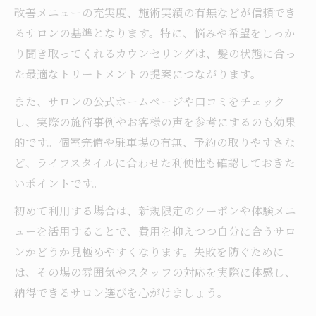
改善メニューの充実度、施術実績の有無などが信頼でき
生駒市の美容室で話題のオーダーメイド施
るサロンの基準となります。特に、悩みや希望をしっか
術体験
り聞き取ってくれるカウンセリングは、髪の状態に合っ
美容室選びで失敗しない髪質改善サロンの
た最適なトリートメントの提案につながります。
特徴
また、サロンの公式ホームページや口コミをチェック
生駒市の美容室で人気の髪質改善コースと
し、実際の施術事例やお客様の声を参考にするのも効果
は
的です。個室完備や駐車場の有無、予約の取りやすさな
本格トリートメントを堪能する新しい選択肢
ど、ライフスタイルに合わせた利便性も確認しておきた
美容室で本格トリートメントを選ぶべき理
いポイントです。
由
初めて利用する場合は、新規限定のクーポンや体験メニ
美容室の最新施術で得られる満足度の違い
ューを活用することで、費用を抑えつつ自分に合うサロ
トリートメント体験を充実させる美容室の
ンかどうか見極めやすくなります。失敗を防ぐために
工夫
は、その場の雰囲気やスタッフの対応を実際に体感し、
美容室での本格ケアが必要な髪質タイプと
納得できるサロン選びを心がけましょう。
は