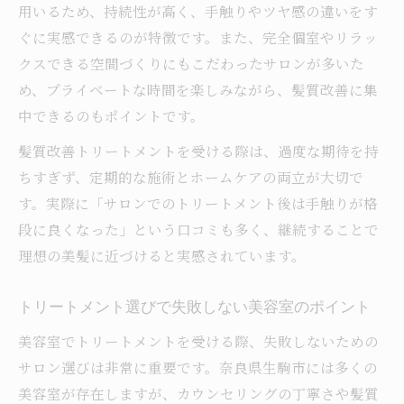
用いるため、持続性が高く、手触りやツヤ感の違いをす
美容室と自宅ケアの髪質改善効果を徹底比
ぐに実感できるのが特徴です。また、完全個室やリラッ
較
クスできる空間づくりにもこだわったサロンが多いた
美容室施術がもたらす仕上がりの違いを解
め、プライベートな時間を楽しみながら、髪質改善に集
説
中できるのもポイントです。
自宅ケアと美容室トリートメントの相乗効
髪質改善トリートメントを受ける際は、過度な期待を持
果
ちすぎず、定期的な施術とホームケアの両立が大切で
美容室ケアが難しい髪悩みに最適な理由と
す。実際に「サロンでのトリートメント後は手触りが格
は
段に良くなった」という口コミも多く、継続することで
自宅ケアで限界を感じたら美容室利用がお
理想の美髪に近づけると実感されています。
すすめ
奈良県生駒市で叶う髪質改善の新常識
トリートメント選びで失敗しない美容室のポイント
美容室が提案する生駒市の髪質改善最新ト
美容室でトリートメントを受ける際、失敗しないための
レンド
サロン選びは非常に重要です。奈良県生駒市には多くの
美容室で受けられる生駒市発トリートメン
美容室が存在しますが、カウンセリングの丁寧さや髪質
ト技術