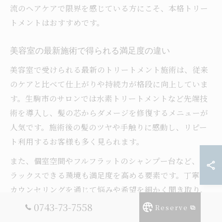
流のヘアケアで限界を感じている方にこそ、本格トリー
トメントはおすすめです。
美容室の最新施術で得られる満足度の違い
美容室で受けられる最新のトリートメント施術は、従来
のケアと比べて仕上がりや持続力が格段に向上していま
す。生駒市のサロンでは水素トリートメントなど先端技
術を導入し、髪の芯からダメージを修復するメニューが
人気です。施術後の髪のツヤや手触りに感動し、リピー
ト利用するお客様も多く見られます。
また、個室空間やフルフラットのシャンプー台など、リ
ラックスできる環境も満足度を高める要素です。丁寧な
カウンセリングを通じて悩みや希望を細かく聞き取り、
最適な施術を提案してもらえるため、安心して任せられ
0743-73-7558
Reserve
る点も大きな魅力といえるでしょう。