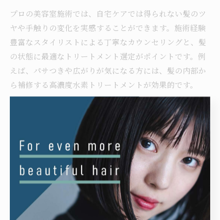
プロの美容室施術では、自宅ケアでは得られない髪のツ
ヤや手触りの変化を実感することができます。施術経験
豊富なスタイリストによる丁寧なカウンセリングと、髪
の状態に最適なトリートメント選定がポイントです。例
えば、パサつきや広がりが気になる方には、髪の内部か
ら補修する高濃度水素トリートメントが効果的です。
また、カラーやパーマ後のダメージを最小限に抑えるた
めのケア方法や、日常生活での注意点もアドバイスして
くれます。実際に「サロン帰りの仕上がりが長持ちする
ようになった」「毎日のスタイリングが楽になった」と
いった声も多く寄せられています。
失敗例としては、施術後のホームケアを怠ることでダメ
ージが再発するケースがあるため、スタイリストの指示
に従い継続的なケアを心がけることが大切です。悩み解