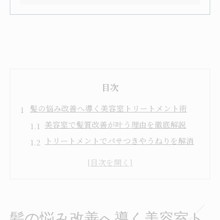
目次
髪の悩み改善へ導く美容室トリートメント術
美容室で髪質改善が叶う理由を徹底解説
トリートメントでパサつきやうねりを解消
する方法
カラーやパーマ後のダメージに強い美容室
選び
美容室の口コミから見る髪悩み解決事例
髪の悩み改善へ導く美容室ト
奈良県生駒市で人気のヘアケア施術とは