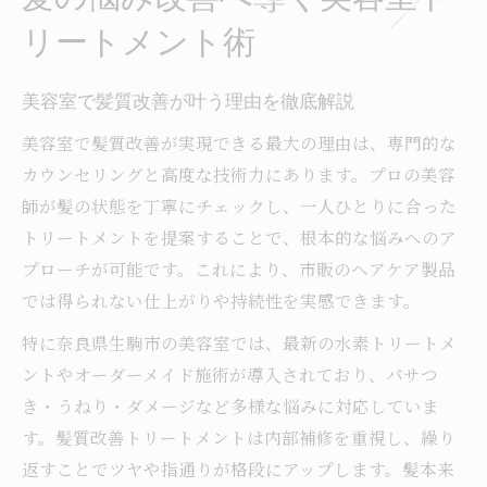
美容室で実感する髪質改善の新常識とは
リートメント術
美容室トリートメントの技術進化に注目
美容室で髪質改善が叶う理由を徹底解説
髪質改善の最新トレンドと美容室の取り組
み
美容室で髪質改善が実現できる最大の理由は、専門的な
専門カウンセリングで叶う理想の髪質とは
カウンセリングと高度な技術力にあります。プロの美容
師が髪の状態を丁寧にチェックし、一人ひとりに合った
髪の内側から美しさを引き出す施術法
トリートメントを提案することで、根本的な悩みへのア
美容室での定期ケアがもたらす変化とは
プローチが可能です。これにより、市販のヘアケア製品
トリートメント選びで変わる美髪への近道
では得られない仕上がりや持続性を実感できます。
髪質と悩みに合う美容室トリートメント選
特に奈良県生駒市の美容室では、最新の水素トリートメ
び
ントやオーダーメイド施術が導入されており、パサつ
美容師が提案する効果的なケアの流れ
き・うねり・ダメージなど多様な悩みに対応していま
自分に合うトリートメントの見分け方
す。髪質改善トリートメントは内部補修を重視し、繰り
美容室での事前カウンセリングの活用方法
返すことでツヤや指通りが格段にアップします。髪本来