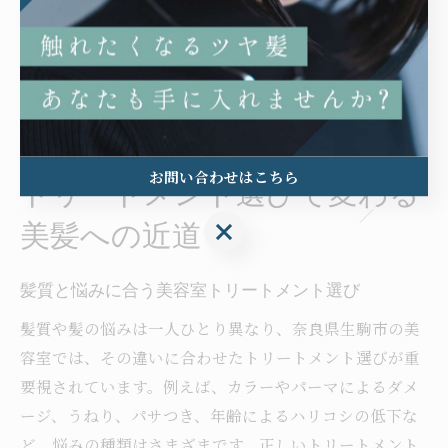
すぎたり自己流ケアに頼ると、せっかくの効果が半減し
てしまうリスクも。自分の髪質や悩みに合わせて、サロ
ンと相談しながら定期来店を心がけることが、美髪への
近道です。
お問い合わせはこちら
トリートメント選びで変わる
お問い合わせはこちら
美髪への近道
髪質と悩みに合う美容室トリートメント選び
髪質や髪の悩みは一人ひとり異なり、奈良県生駒市の美
容室では、その違いに合わせたトリートメント選びが重
要視されています。例えば、カラーやパーマによるダメ
ージ、うねり、パサつき、年齢によるハリコシの低下な
ど、悩みの種類はさまざまです。正しいトリートメント