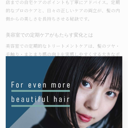
店までの自宅ケアのポイントも丁寧にアドバイス。定期
的なプロのケアと、日々の正しいケアの両立が、髪の内
側からの美しさを長持ちさせる秘訣です。
美容室での定期ケアがもたらす変化とは
美容室での定期的なトリートメントケアは、髪のツヤ・
手触り・まとまり感の向上を実感しやすくする大きなポ
イントです。特に奈良県生駒市では、ライフスタイルや
季節ごとの髪の変化に合わせて、最適なケアプランを提
案するサロンが増えています。継続的な施術により、カ
ラーやパーマによるダメージの蓄積を最小限に抑えるこ
とが可能です。
実際に、定期的なケアを続けたお客様からは「髪の変化
を実感できて嬉しい」「毎日のスタイリングが楽になっ
た」との声が多数寄せられています。反面、間隔を空け