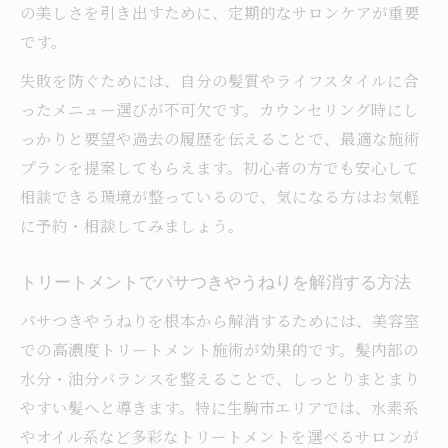
美髪を目指す人におすすめの施術体験談
の美しさを引き出すために、定期的なサロンケアが重要
ツヤや潤いを引き出す美容室の技術力
です。
美容室で実感するツヤ髪の仕上がりとは
失敗を防ぐためには、自分の髪質やライフスタイルに合
プロによるトリートメントで潤いを長持ち
ったメニュー選びが不可欠です。カウンセリング時にし
最新機器と技術力が叶える美髪効果
っかりと要望や過去の履歴を伝えることで、最適な施術
カラーやパーマと相性の良い施術方法
プランを提案してもらえます。初心者の方でも安心して
相談できる環境が整っているので、気になる方はお気軽
髪のツヤ感を左右する美容師のこだわり
に予約・相談してみましょう。
自分に合うケアを美容室で見つける秘訣
美容室カウンセリングで髪質を徹底分析
トリートメントでパサつきやうねりを解消する方法
トリートメント提案で叶う理想のヘアケア
パサつきやうねりを根本から解消するためには、美容室
髪悩みに応じた施術の選び方ポイント
での高濃度トリートメント施術が効果的です。髪内部の
生活習慣も考慮した美容室の提案力
水分・油分バランスを整えることで、しっとりまとまり
口コミで評判の美容室カウンセリング体験
やすい髪へと導きます。特に生駒市エリアでは、水素系
ダメージ補修に特化した施術が注目の理由
やオイル系など多彩なトリートメントを選べるサロンが