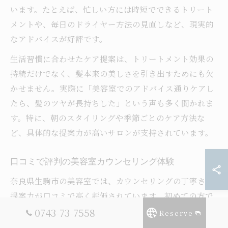
います。たとえば、忙しい方には時短でできるトリート
メントや、毎日のドライヤー方法の見直しなど、現実的
なアドバイスが好評です。
生活習慣に合わせたケア提案は、トリートメント効果の
持続だけでなく、髪本来の美しさを引き出すためにも欠
かせません。実際に「美容室でのアドバイス通りケアし
たら、髪のツヤが長持ちした」という声も多く聞かれま
す。特に、朝のスタイリングや季節ごとのケア方法な
ど、具体的な提案力が高いサロンが支持されています。
口コミで評判の美容室カウンセリング体験
奈良県生駒市の美容室では、カウンセリングの丁寧さや
提案力が口コミで高く評価されています。初めての方で
も安心して悩みを相談できる雰囲気や、髪質改善に向け
0743-73-7558
Reserve
た誠実なアドバイスが人気の理由です。実際に「カウン