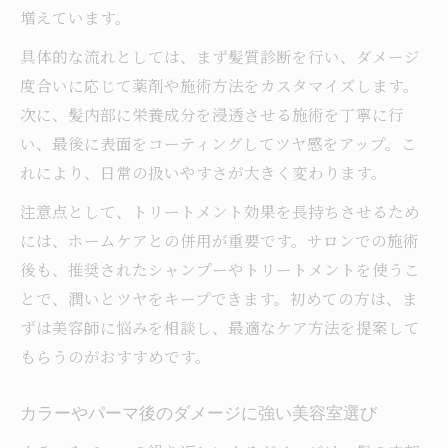
美容室で叶うダメージ補修の最新技術
増えています。
パーマやカラー後の集中ケアが人気
具体的な流れとしては、まず髪質診断を行い、ダメージ
高濃度成分配合トリートメントの効果
度合いに応じて薬剤や施術方法をカスタマイズします。
次に、髪内部に栄養成分を浸透させる施術を丁寧に行
髪内部から補修する施術の仕組み
い、最後に表面をコーティングしてツヤ感をアップ。こ
繰り返しの施術でさらに美髪へ導く方法
れにより、日常の扱いやすさが大きく変わります。
注意点として、トリートメント効果を長持ちさせるため
には、ホームケアとの併用が重要です。サロンでの施術
後も、推奨されたシャンプーやトリートメントを使うこ
とで、潤いとツヤをキープできます。初めての方は、ま
ずは美容師に悩みを相談し、最適なケア方法を提案して
もらうのがおすすめです。
カラーやパーマ後のダメージに強い美容室選び