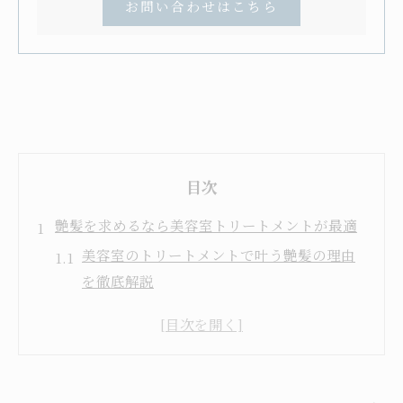
お問い合わせはこちら
目次
艶髪を求めるなら美容室トリートメントが最適
美容室のトリートメントで叶う艶髪の理由
を徹底解説
美容室トリートメントの効果と自宅ケアの
違いを比較
美容室選びで重視したい髪質改善の技術力
とは