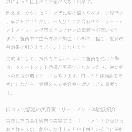
力によって仕上がりの差が大きく出ます。
美容室選びで後悔しない美髪への近道とは
例えば、カウンセリング時に髪の悩みやダメージ履歴を
美容室の提案力で見つける最適トリートメ
丁寧にヒアリングし、一人ひとりに合わせたトリートメ
ント
ントメニューを提案できるサロンは信頼性が高いです。
トリートメント効果を高める美容室ならで
また、施術中の塗布方法や加温・冷却の工程も、髪質改
はの工夫
善効果を引き出すポイントとなります。
トリートメント効果の持続期間を比較してみた
失敗例として、技術力の低いサロンで施術を受けた場
美容室トリートメントごとの持続期間を徹
合、トリートメント効果が実感できなかったり、逆に髪
底比較
への負担が増すケースもあります。口コミや体験談を参
持続力重視で選ぶべき美容室の施術ポイン
考にしながら、実績のある美容室を選ぶことが重要で
ト
す。
美容室で長持ち効果を感じるためのコツを
解説
口コミで話題の美容室トリートメント体験談紹介
トリートメントの頻度と美容室選びの関係
実際に奈良県生駒市の美容室でトリートメントを受けた
とは
お客様からは、艶やかな仕上がりや手触りの変化に感動