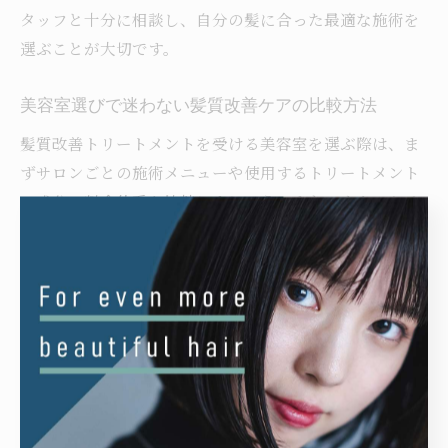
タッフと十分に相談し、自分の髪に合った最適な施術を
選ぶことが大切です。
美容室選びで迷わない髪質改善ケアの比較方法
髪質改善トリートメントを受ける美容室を選ぶ際は、ま
ずサロンごとの施術メニューや使用するトリートメント
の成分、料金体系を比較しましょう。また、カウンセリ
ングの丁寧さや施術後のアフターフォローも重要な比較
ポイントです。
具体的には、以下のような項目をチェックするのがおす
すめです。
比較する際のチェックポイント
カウンセリングの内容や時間
施術に使う薬剤やトリートメントの安全性・成分