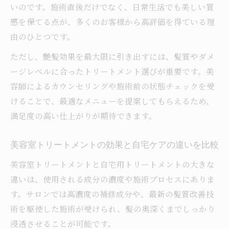
方法
いのです。施術直後だけでなく、日常生活でも美しい質
ダメージが気になる方に美容室施術のポイント
感を保てる点が、多くのお客様から高評価を得ている理
由のひとつです。
ダメージ毛におすすめの美容室トリートメ
ントとは
ただし、艶髪効果を最大限に引き出すには、髪質やダメ
美容室施術で傷んだ髪を補修するケア方法
ージレベルに合ったトリートメント選びが重要です。美
を紹介
容師によるカウンセリングや施術前の状態チェックを受
けることで、最適なメニューを提案してもらえるため、
トリートメント選びで失敗しないための美
満足度の高い仕上がりが期待できます。
容室の工夫
髪のダメージを最小限に抑える美容室施術
美容室トリートメントの効果と自宅ケアの違いを比較
の秘訣
美容室トリートメントと自宅用トリートメントの大きな
美容室で相談できる髪の悩みと最適ケアの
違いは、使用される成分の濃度や施術プロセスにありま
提案
す。サロンでは高濃度の補修成分や、最新の髪質改善技
髪の潤いを長持ちさせる最新美容室技術を紹介
術を駆使した施術が受けられ、髪の奥深くまでしっかり
美容室トリートメントで髪の潤いを守る方
浸透させることが可能です。
法