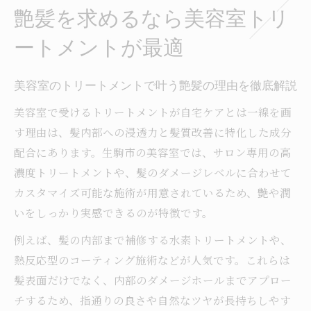
艶髪を求めるなら美容室トリ
口コミで話題の美容室トリートメント体験
談紹介
ートメントが最適
美容室で受けるトリートメントのメリット
まとめ
美容室のトリートメントで叶う艶髪の理由を徹底解説
奈良県生駒市で注目の髪質改善ケア体験
美容室で受けるトリートメントが自宅ケアとは一線を画
美容室でできる髪質改善ケアの選び方とポ
す理由は、髪内部への浸透力と髪質改善に特化した成分
イント
配合にあります。生駒市の美容室では、サロン専用の高
美容室トリートメント体験者のリアルな声
濃度トリートメントや、髪のダメージレベルに合わせて
を紹介
カスタマイズ可能な施術が用意されているため、艶や潤
髪質改善トリートメントの施術内容と流れ
いをしっかり実感できるのが特徴です。
を解説
例えば、髪の内部まで補修する水素トリートメントや、
美容室で注目される最新髪質改善技術の特
熱反応型のコーティング施術などが人気です。これらは
徴とは
髪表面だけでなく、内部のダメージホールまでアプロー
美容室選びで迷わない髪質改善ケアの比較
チするため、指通りの良さや自然なツヤが長持ちしやす